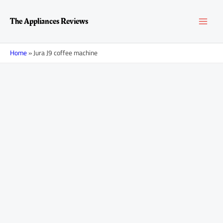
Перейти
MAI
к
The Appliances Reviews
содержимому
MEN
Home
»
Jura J9 coffee machine