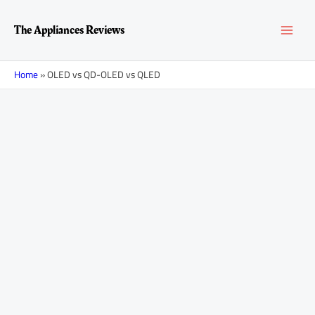
Перейти
MAI
к
The Appliances Reviews
содержимому
MEN
Home
»
OLED vs QD-OLED vs QLED