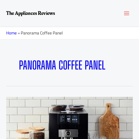
Перейти
MAI
к
The Appliances Reviews
содержимому
MEN
Home
»
Panorama Coffee Panel
PANORAMA COFFEE PANEL