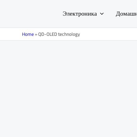
Перейти
к
Электроника
Домашн
содержимому
Home
»
QD-OLED technology