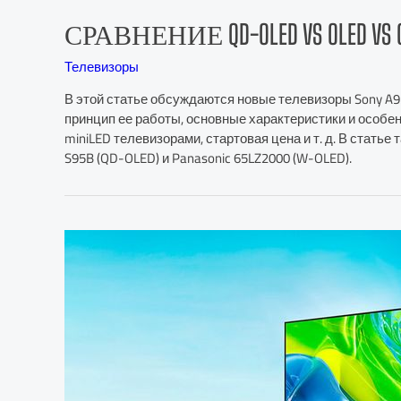
СРАВНЕНИЕ QD-OLED VS OLED V
Телевизоры
В этой статье обсуждаются новые телевизоры Sony A9
принцип ее работы, основные характеристики и особе
miniLED телевизорами, стартовая цена и т. д. В стать
S95B (QD-OLED) и Panasonic 65LZ2000 (W-OLED).