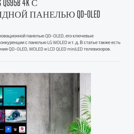
S95B 4K С
НОЙ ПАНЕЛЬЮ QD-OLED
нновационной панелью QD-OLED, его ключевые
нкуренции с панелью LG WOLED и т. д. В статье также есть
ния QD-OLED, WOLED и LCD QLED miniLED телевизоров.