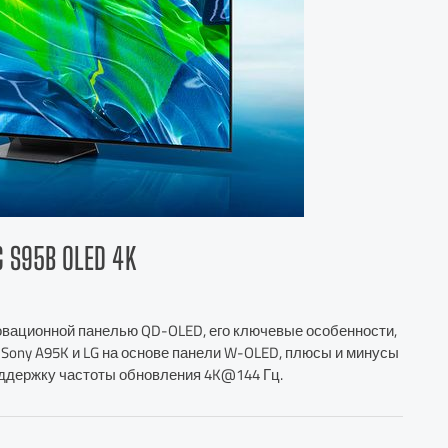
5B OLED 4K
овационной панелью QD-OLED, его ключевые особенности,
 Sony A95K и LG на основе панели W-OLED, плюсы и минусы
поддержку частоты обновления 4K@144 Гц.