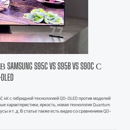
UNG S95C VS S95B VS S90C С
LED
C 4K с гибридной технологией QD-OLED против моделей
ные характеристики, яркость, новая технология Quantum
сы и т. д. В статье также есть видео со сравнением QD-