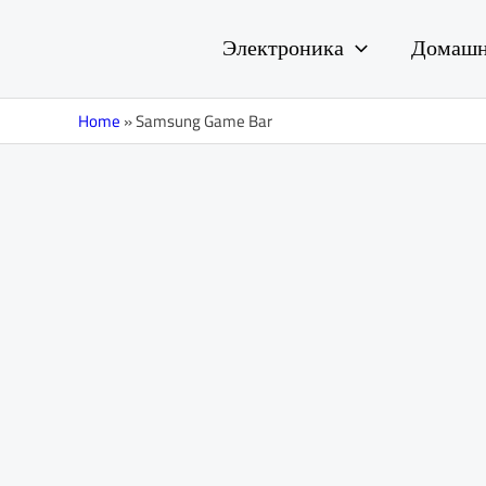
Перейти
к
Электроника
Домашн
содержимому
Home
»
Samsung Game Bar