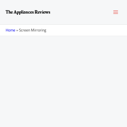
Перейти
MAI
к
The Appliances Reviews
содержимому
MEN
Home
»
Screen Mirroring