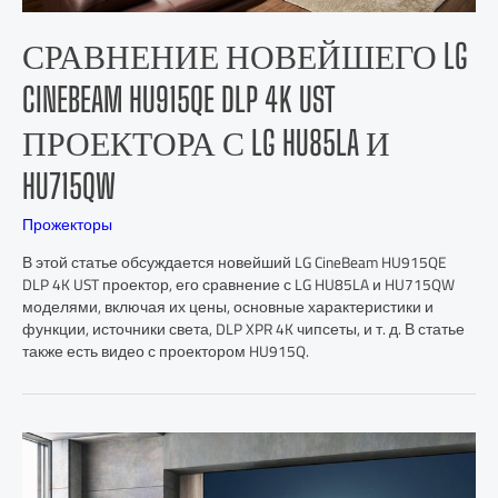
СРАВНЕНИЕ НОВЕЙШЕГО LG
CINEBEAM HU915QE DLP 4K UST
ПРОЕКТОРА С LG HU85LA И
HU715QW
Прожекторы
В этой статье обсуждается новейший LG CineBeam HU915QE
DLP 4K UST проектор, его сравнение с LG HU85LA и HU715QW
моделями, включая их цены, основные характеристики и
функции, источники света, DLP XPR 4K чипсеты, и т. д. В статье
также есть видео с проектором HU915Q.