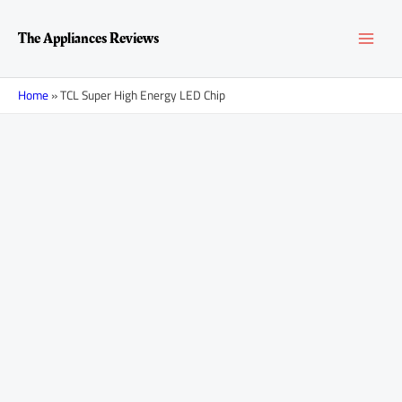
Перейти
MAI
к
The Appliances Reviews
содержимому
MEN
Home
»
TCL Super High Energy LED Chip