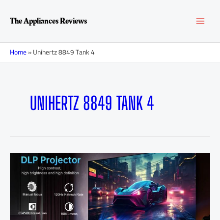
Перейти
MAI
к
The Appliances Reviews
содержимому
MEN
Home
»
Unihertz 8849 Tank 4
UNIHERTZ 8849 TANK 4