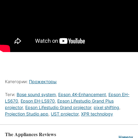
Категории:
Прожекторы
Теги:
Bose sound system
,
Epson 4K-Enhancement
,
Epson EH-
LS670
,
Epson EH-LS970
,
Epson Lifestudio Grand Plus
projector
,
Epson Lifestudio Grand projector
,
pixel shifting
,
Projection Studio app
,
UST projector
,
XPR technology
The Appliances Reviews
Наверх