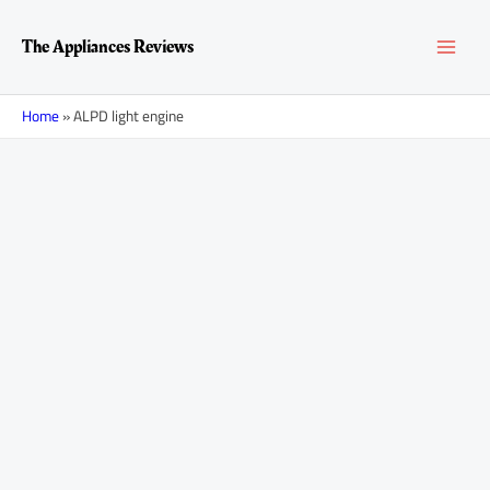
Перейти
MAI
к
The Appliances Reviews
содержимому
MEN
Home
»
ALPD light engine