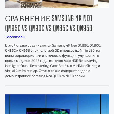
СРАВНЕНИЕ SAMSUNG 4K NEO
QN95C VS QN90C VS QN85C VS QN95B
Телевизоры
В этой статье сравниваются Samsung 4K Neo QN95C, QN90C,
QN85C и QN95B с технологией QD и подсветкой miniLED, их
цены, характеристики и ключевые функции, улучшения в
новых моделях 2023 года, включая Auto HDR Remastering,
Intelligent Sound Remastering, GameBar 3.0 с MiniMap Sharing и
Virtual Aim Point и др. Статья также содержит видео с
демонстрацией Samsung Neo QLED miniLED серии.