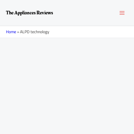
Перейти
Навигация
MAI
к
по
The Appliances Reviews
содержимому
записям
MEN
Home
»
ALPD technology