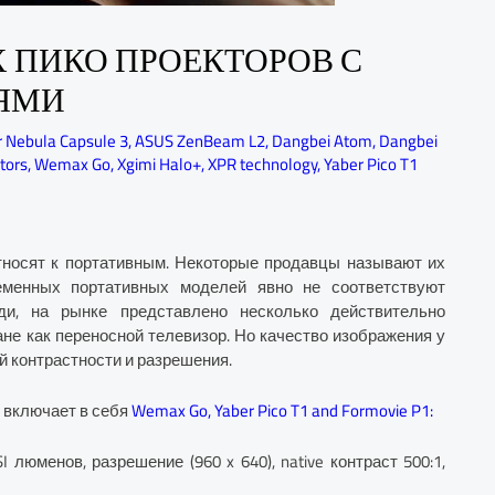
 ПИКО ПРОЕКТОРОВ С
ЯМИ
 Nebula Capsule 3
,
ASUS ZenBeam L2
,
Dangbei Atom
,
Dangbei
tors
,
Wemax Go
,
Xgimi Halo+
,
XPR technology
,
Yaber Pico T1
относят к портативным. Некоторые продавцы называют их
еменных портативных моделей явно не соответствуют
ди, на рынке представлено несколько действительно
не как переносной телевизор. Но качество изображения у
ой контрастности и разрешения.
 включает в себя
Wemax Go, Yaber Pico T1 and Formovie P1:
 люменов, разрешение (960 x 640), native контраст 500:1,