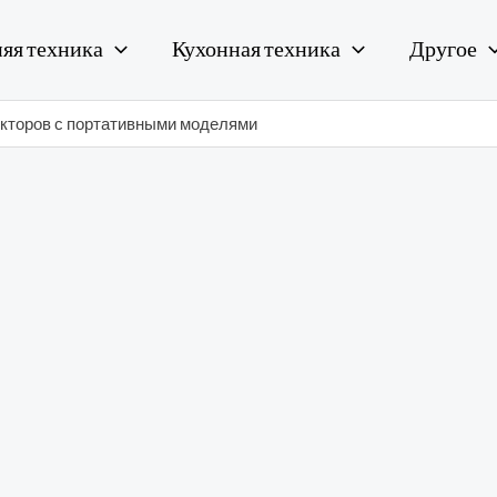
яя техника
Кухонная техника
Другое
екторов с портативными моделями