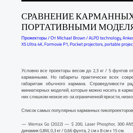
СРАВНЕНИЕ КАРМАННЫХ
ПОРТАТИВНЫМИ МОДЕЛ
Прожекторы
/ От
Michael Brown
/
ALPD technology
,
Anker
X5 Ultra 4K
,
Formovie P1
,
Pocket projectors
,
portable projec
Условно все проекторы весом до 2,3 кг / 5 фунтов 
карманными. Но габариты практически всех совр
габаритам обычного кармана. Справедливости ра
миниатюрных моделей, которые можно носить в карма
них слишком низкое из-за ограниченной яркости, низк
Список самых популярных карманных пикопроекторов
— Wemax Go (2022) — $ 200, Laser Phosphor, 300 ANSI
динамик 0,8W, 0,3 кг / 0,66 фунта, 2 см x 8 см x 15 см.