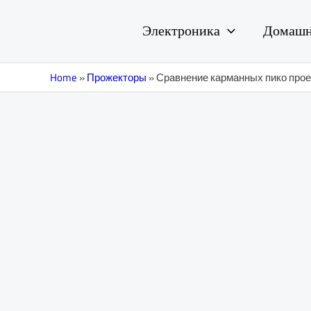
Перейти
Навигация
к
по
Электроника
Домашн
содержимому
записям
Home
»
Прожекторы
»
Сравнение карманных пико про