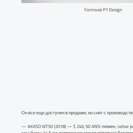
Formovie P1 Design
Он все еще доступен в продаже, но снят с производства
— AKASO WT50 (2018) — $ 240, 50 ANSI люмен, native раз
см x 8 см x 14,5 см, встроенная аккумуляторная батаре