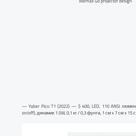
Wemax Go projector design
— Yaber Pico T1 (2022) — $ 400, LED, 110 ANSI люменов
on/off), динамик 1.5W, 0,1 кг / 0,3 фунта, 1 см x 7 см x 15 с