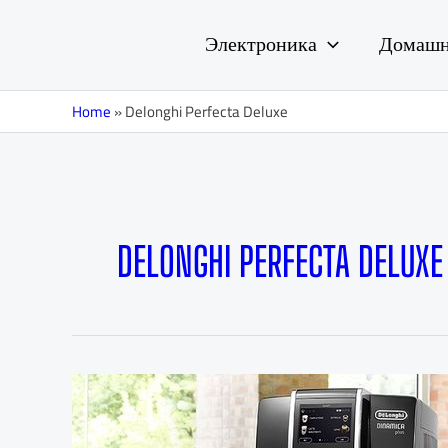
Перейти
к
Электроника
Домашн
содержимому
Home
»
Delonghi Perfecta Deluxe
DELONGHI PERFECTA DELUXE