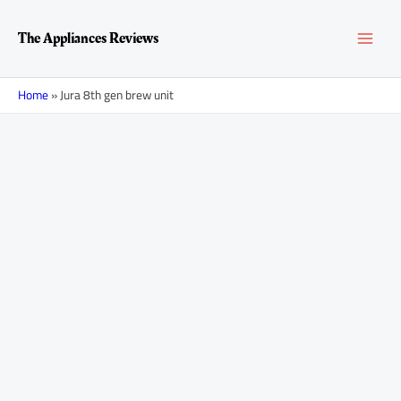
Перейти
MAI
к
The Appliances Reviews
содержимому
MEN
Home
»
Jura 8th gen brew unit