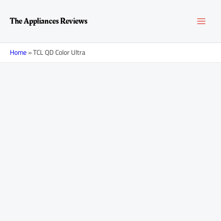
Перейти
MAI
к
The Appliances Reviews
содержимому
MEN
Home
»
TCL QD Color Ultra