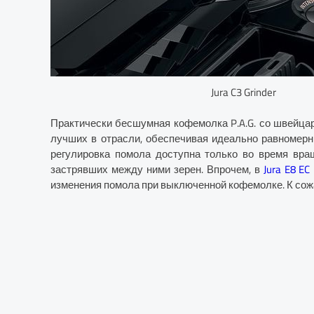
Jura C3 Grinder
Практически бесшумная кофемолка P.A.G. со швейцар
лучших в отрасли, обеспечивая идеально равномер
регулировка помола доступна только во время вра
застрявших между ними зерен. Впрочем, в
Jura E8 EC
изменения помола при выключенной кофемолке. К сожа