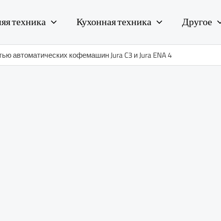
яя техника
Кухонная техника
Другое
ю автоматических кофемашин Jura C3 и Jura ENA 4