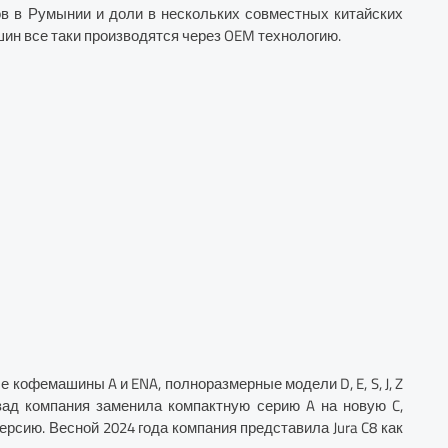
ов в Румынии и доли в нескольких совместных китайских
н все таки производятся через OEM технологию.
кофемашины A и ENA, полноразмерные модели D, E, S, J, Z
зад компания заменила компактную серию A на новую C,
рсию. Весной 2024 года компания представила Jura C8 как