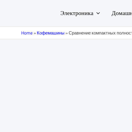
Перейти
Навигация
к
по
Электроника
Домашн
содержимому
записям
Home
»
Кофемашины
»
Сравнение компактных полность