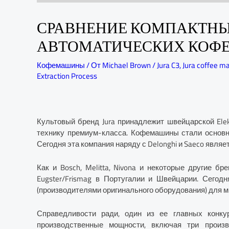
СРАВНЕНИЕ КОМПАКТН
АВТОМАТИЧЕСКИХ КОФЕМАШИ
Кофемашины
/ От
Michael Brown
/
Jura C3
,
Jura coffee m
Extraction Process
Культовый бренд Jura принадлежит швейцарской Elek
технику премиум-класса. Кофемашины стали основн
Сегодня эта компания наряду с Delonghi и Saeco являе
Как и Bosch, Melitta, Nivona и некоторые другие б
Eugster/Frismag в Португалии и Швейцарии. Сегод
(производителями оригинального оборудования) для м
Справедливости ради, один из ее главных конкур
производственные мощности, включая три произв