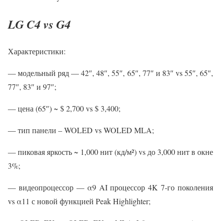
LG C4 vs G4
Характеристики:
— модельный ряд — 42″, 48″, 55″, 65″, 77″ и 83″ vs 55″, 65″,
77″, 83″ и 97″;
— цена (65″) ~ $ 2,700 vs $ 3,400;
— тип панели – WOLED vs WOLED MLA;
— пиковая яркость ~ 1,000 нит (кд/м²) vs до 3,000 нит в окне
3%;
— видеопроцессор — α9 AI процессор 4K 7-го поколения
vs α11 с новой функцией Peak Highlighter;