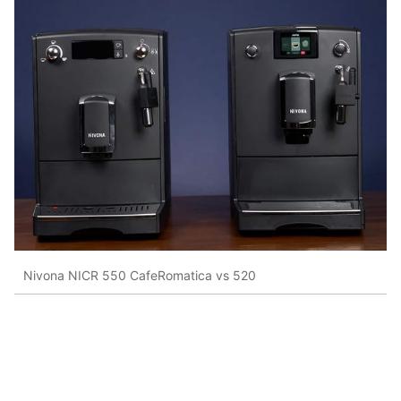
Nivona NICR 550 CafeRomatica vs 520