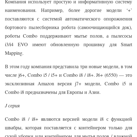
Компания использует простую и информативную систему
наименования. Например, более дорогие модели ‘+’
поставляются с системой автоматического опорожнения
бортового пылесборника робота (самоочищающийся док),
роботы Combo поддерживают мытье полов, а пылесосы
i3/i4 EVO имеют обновленную прошивку для Smart
Mapping.
В этом году компания представила три новые модели, в том
числе j6+, Combo i5 / i5+ и Combo i8 / i8+. J6+ (6550) — это
эксклюзивная Amazon версия j7+ модели, Combo i5 и
Combo i8 предназначены для Европы и Азии.
J серия
Combo i8 / i8+ являются версией модели i8 с функцией
швабры, которая поставляется с контейнером только для
сухой уборки или контейнером для мытья полов / влажной