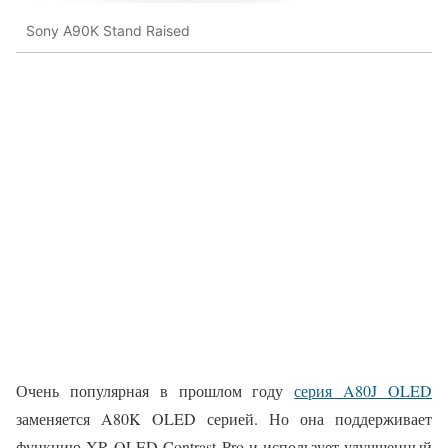
Sony A90K Stand Raised
Очень популярная в прошлом году
серия A80J OLED
заменяется A80K OLED серией. Но она поддерживает
функцию XR OLED Contrast Pro и использует улучшенный