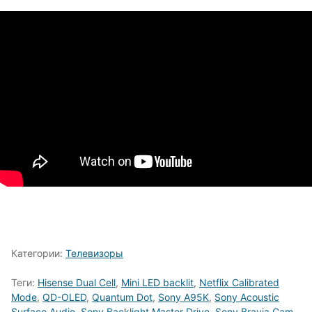
Категории:
Телевизоры
Теги:
Hisense Dual Cell
,
Mini LED backlit
,
Netflix Calibrated
Mode
,
QD-OLED
,
Quantum Dot
,
Sony A95K
,
Sony Acoustic
Surface Audio
,
Sony Backlight Master Drive
,
Sony Bravia Cam
,