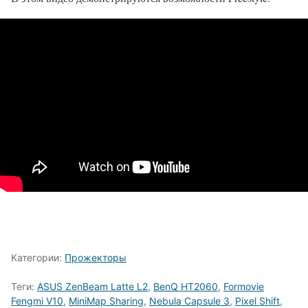
Категории:
Прожекторы
Теги:
ASUS ZenBeam Latte L2
,
BenQ HT2060
,
Formovie
Fengmi V10
,
MiniMap Sharing
,
Nebula Capsule 3
,
Pixel Shift
,