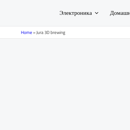
Перейти
к
Электроника
Домашн
содержимому
Home
»
Jura 3D brewing