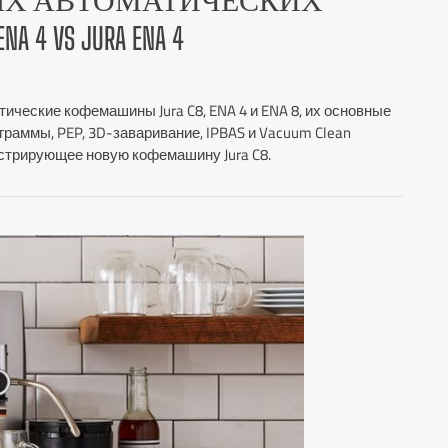
4 VS JURA ENA 4
ические кофемашины Jura C8, ENA 4 и ENA 8, их основные
граммы, PEP, 3D-заваривание, IPBAS и Vacuum Clean
онстрирующее новую кофемашину Jura C8.