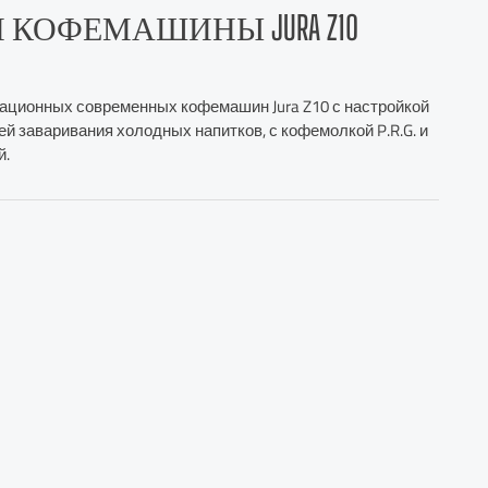
КОФЕМАШИНЫ JURA Z10
вационных современных кофемашин Jura Z10 с настройкой
й заваривания холодных напитков, с кофемолкой P.R.G. и
й.