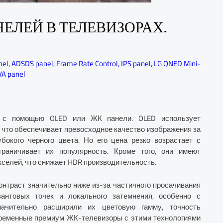
ПАНЕЛЕЙ В ТЕЛЕВИЗОРАХ.
nel
,
ADSDS panel
,
Frame Rate Control
,
IPS panel
,
LG QNED Mini-
VA panel
ие с помощью OLED или ЖК панели. OLED использует
 что обеспечивает превосходное качество изображения за
убокого черного цвета. Но его цена резко возрастает с
граничивает их популярность. Кроме того, они имеют
кселей, что снижает HDR производительность.
онтраст значительно ниже из-за частичного просачивания
вантовых точек и локального затемнения, особенно с
значительно расширили их цветовую гамму, точность
овременные премиум ЖК-телевизоры с этими технологиями