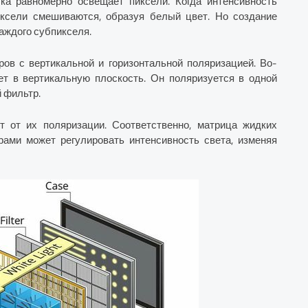
а равномерно освещает пиксели. Когда интенсивность
иксели смешиваются, образуя белый цвет. Но создание
каждого субпикселя.
в с вертикальной и горизонтальной поляризацией. Во-
ет в вертикальную плоскость. Он поляризуется в одной
й фильтр.
ит от их поляризации. Соответственно, матрица жидких
ами может регулировать интенсивность света, изменяя