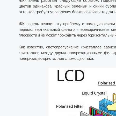
ЖК-панель работает следующим образом. Подсветк
цветов одинакова, красный, зеленый и синий субп
оттенков требует управления блокировкой света для 
ЖК-панель решает эту проблему с помощью фильтро
первых, вертикальный фильтр «переворачивает» св
плоскости и не может проходить через горизонтальны
Как известно, светопропускание кристаллов завис
кристаллов между двумя поляризационными фильтр
поляризацию кристаллов с помощью тока.