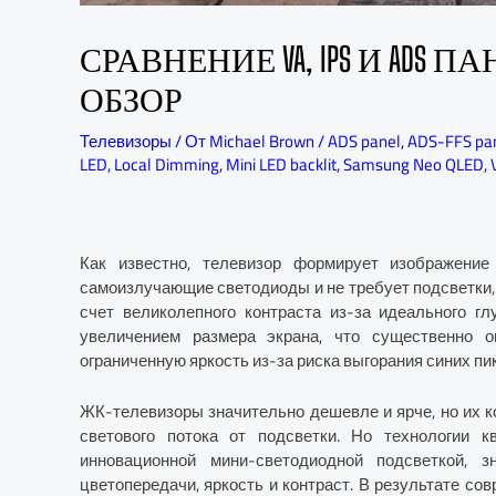
СРАВНЕНИЕ VA, IPS И ADS 
ОБЗОР
Телевизоры
/ От
Michael Brown
/
ADS panel
,
ADS-FFS pa
LED
,
Local Dimming
,
Mini LED backlit
,
Samsung Neo QLED
,
Как известно, телевизор формирует изображен
самоизлучающие светодиоды и не требует подсветки,
счет великолепного контраста из-за идеального гл
увеличением размера экрана, что существенно о
ограниченную яркость из-за риска выгорания синих пи
ЖК-телевизоры значительно дешевле и ярче, но их к
светового потока от подсветки. Но технологии к
инновационной мини-светодиодной подсветкой, 
цветопередачи, яркость и контраст. В результате с