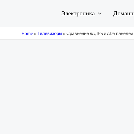
Перейти
Навигация
к
по
Электроника
Домашн
содержимому
записям
Home
»
Телевизоры
»
Сравнение VA, IPS и ADS панелей