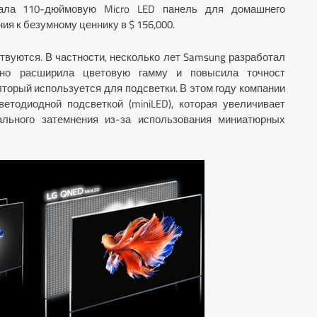
вала 110-дюймовую Micro LED панель для домашнего
я к безумному ценнику в $ 156,000.
вуются. В частности, несколько лет Samsung разработал
льно расширила цветовую гамму и повысила точност
лторый используется для подсветки. В этом году компании
етодиодной подсветкой (miniLED), которая увеличивает
ального затемнения из-за использования миниатюрных