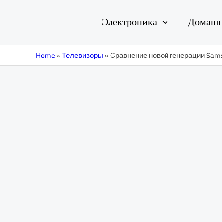
Перейти
Навигация
к
по
Электроника
Домашн
содержимому
записям
Home
»
Телевизоры
»
Сравнение новой генерации Sam