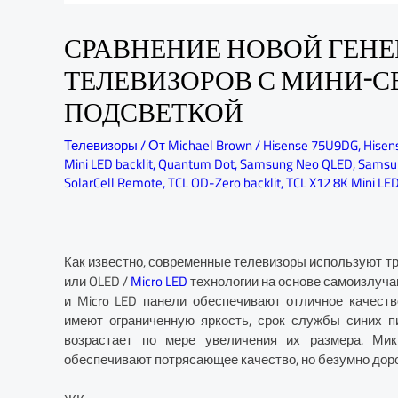
СРАВНЕНИЕ НОВОЙ ГЕНЕРАЦИИ
ТЕЛЕВИЗОРОВ С МИНИ-
ПОДСВЕТКОЙ
Телевизоры
/ От
Michael Brown
/
Hisense 75U9DG
,
Hisen
Mini LED backlit
,
Quantum Dot
,
Samsung Neo QLED
,
Samsu
SolarCell Remote
,
TCL OD-Zero backlit
,
TCL X12 8K Mini LE
Как известно, современные телевизоры используют т
или OLED /
Micro LED
технологии на основе самоизлуча
и Micro LED панели обеспечивают отличное качеств
имеют ограниченную яркость, срок службы синих пи
возрастает по мере увеличения их размера. Мик
обеспечивают потрясающее качество, но безумно доро