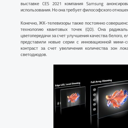
выставке CES 2021 компания Samsung анонсиро
использования. Но она требует философского отношени
Конечно, ЖК-телевизоры также постоянно совершенст
технологию квантовых точек (QD). Она радика
цветопередачи за счет улучшения качества белого, е
представили новые серии с инновационной мини-св
контраст за счет увеличения количества зон лок
светодиодов.