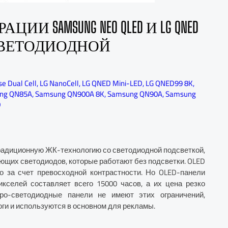
 SAMSUNG NEO QLED И LG QNED
СВЕТОДИОДНОЙ
se Dual Cell
,
LG NanoCell
,
LG QNED Mini-LED
,
LG QNED99 8K
,
ng QN85A
,
Samsung QN900A 8K
,
Samsung QN90A
,
Samsung
D
радиционную ЖК-технологию со светодиодной подсветкой,
ющих светодиодов, которые работают без подсветки. OLED
о за счет превосходной контрастности. Но OLED-панели
кселей составляет всего 15000 часов, а их цена резко
ро-светодиодные панели не имеют этих ограничений,
ги и используются в основном для рекламы.