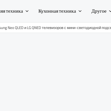
яя техника
Кухонная техника
Другое
sung Neo QLED и LG QNED телевизоров с мини-светодиодной подс