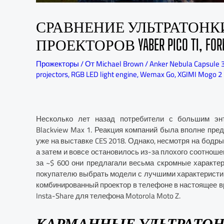
СРАВНЕНИЕ УЛЬТРАТОН
ПРОЕКТОРОВ YABER PICO T1, FORMO
Прожекторы
/ От
Michael Brown
/
Anker Nebula Capsule 
projectors
,
RGB LED light engine
,
Wemax Go
,
XGIMI Mogo 2 
Несколько лет назад потребители с большим энт
Blackview Max 1. Реакция компаний была вполне предс
уже на выставке CES 2018. Однако, несмотря на бодры
а затем и вовсе остановилось из-за плохого соотноше
за ~$ 600 они предлагали весьма скромные характер
покупателю выбрать модели с лучшими характеристика
комбинированный проектор в телефоне в настоящее в
Insta-Share для телефона Motorola Moto Z.
КАРМАННЫЕ УЛЬТРАТО