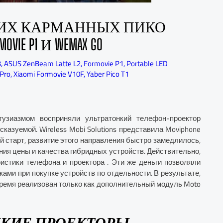
КИХ КАРМАННЫХ ПИКО
VIE P1 И WEMAX GO
3
,
ASUS ZenBeam Latte L2
,
Formovie P1
,
Portable LED
Pro
,
Xiaomi Formovie V10F
,
Yaber Pico T1
узиазмом восприняли ультратонкий телефон-проектор
казуемой. Wireless Mobi Solutions представила Moviphone
й старт, развитие этого направления быстро замедлилось,
ния цены и качества гибридных устройств. Действительно,
истики телефона и проектора . Эти же деньги позволяли
ми при покупке устройств по отдельности. В результате,
ремя реализован только как дополнительный модуль Moto
НКИЕ ПРОЕКТОРЫ