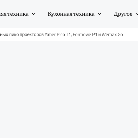
яя техника
Кухонная техника
Другое
ых пико проекторов Yaber Pico T1, Formovie P1 и Wemax Go