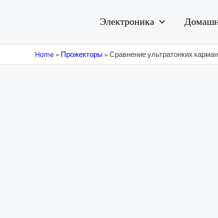
Перейти
Навигация
к
по
Электроника
Домашн
содержимому
записям
Home
»
Прожекторы
»
Сравнение ультратонких карманн