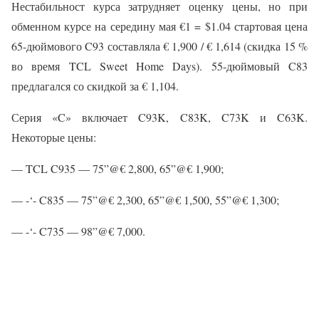
Нестабильност курса затрудняет оценку цены, но при
обменном курсе на середину мая €1 = $1.04 стартовая цена
65-дюймового C93 составляла € 1,900 / € 1,614 (скидка 15 %
во время TCL Sweet Home Days). 55-дюймовый C83
предлагался со скидкой за € 1,104.
Серия «C» включает C93K, C83K, C73K и C63K.
Некоторые цены:
— TCL C935 — 75”@€ 2,800, 65”@€ 1,900;
— -‘- C835 — 75”@€ 2,300, 65”@€ 1,500, 55”@€ 1,300;
— -‘- C735 — 98”@€ 7,000.