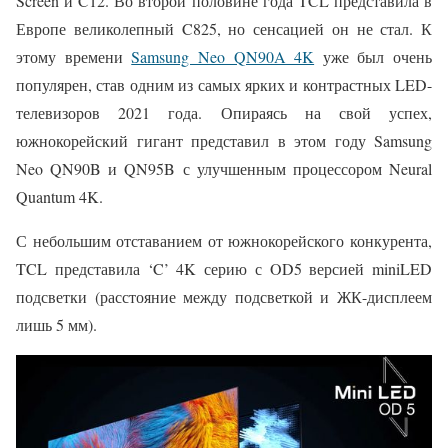
Screen и C12. Во второй половине года TCL представила в
Европе великолепный C825, но сенсацией он не стал. К
этому времени
Samsung Neo QN90A 4K
уже был очень
популярен, став одним из самых ярких и контрастных LED-
телевизоров 2021 года. Опираясь на свой успех,
южнокорейский гигант представил в этом году Samsung
Neo QN90B и QN95B с улучшенным процессором Neural
Quantum 4K.
С небольшим отставанием от южнокорейского конкурента,
TCL представила ‘C’ 4K серию с OD5 версией miniLED
подсветки (расстояние между подсветкой и ЖК-дисплеем
лишь 5 мм).