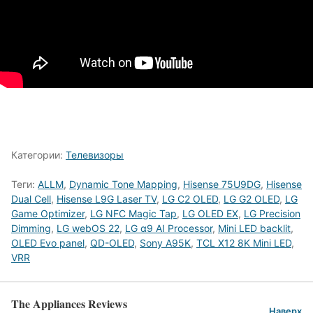
Категории:
Телевизоры
Теги:
ALLM
,
Dynamic Tone Mapping
,
Hisense 75U9DG
,
Hisense
Dual Cell
,
Hisense L9G Laser TV
,
LG C2 OLED
,
LG G2 OLED
,
LG
Game Optimizer
,
LG NFC Magic Tap
,
LG OLED EX
,
LG Precision
Dimming
,
LG webOS 22
,
LG α9 AI Processor
,
Mini LED backlit
,
OLED Evo panel
,
QD-OLED
,
Sony A95K
,
TCL X12 8K Mini LED
,
VRR
The Appliances Reviews
Наверх