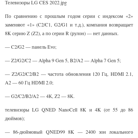
Телевизоры LG CES 2022.jpg
По сравнению с прошлым годом серии с индексом «2»
заменяют «1» (C2/C1, G2/G1 и т.д.), компания возвращает
8K серию Z (Z2), а по серии R (рулон) — нет данных.
— C2/G2 — панель Evo;
— Z2/G2/C2 — Alpha 9 Gen 5, B2/A2 — Alpha 7 Gen 5;
— Z2/G2/C2/B2 — частота обновления 120 Гц, HDMI 2.1,
A2 — 60 Гц HDMI 2.0;
— G2/C2/B2/A2 — 4К, Z2 — 8К.
телевизоры LG QNED NanoCell 8K и 4K (от 55 до 86
дюймов);
— 86-дюймовый QNED99 8K — 2400 зон локального