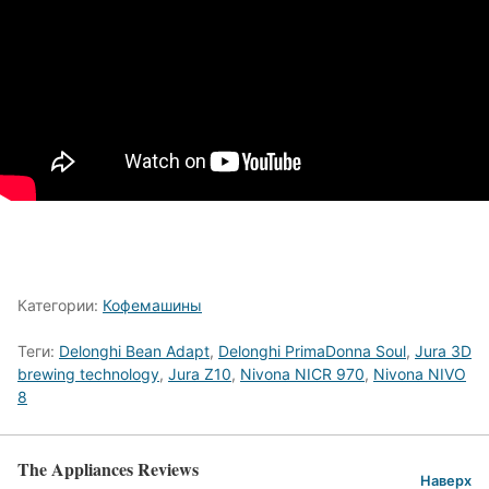
Категории:
Кофемашины
Теги:
Delonghi Bean Adapt
,
Delonghi PrimaDonna Soul
,
Jura 3D
brewing technology
,
Jura Z10
,
Nivona NICR 970
,
Nivona NIVO
8
The Appliances Reviews
Наверх