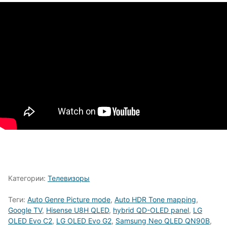
Категории:
Телевизоры
Теги:
Auto Genre Picture mode
,
Auto HDR Tone mapping
,
Google TV
,
Hisense U8H QLED
,
hybrid QD-OLED panel
,
LG
OLED Evo C2
,
LG OLED Evo G2
,
Samsung Neo QLED QN90B
,