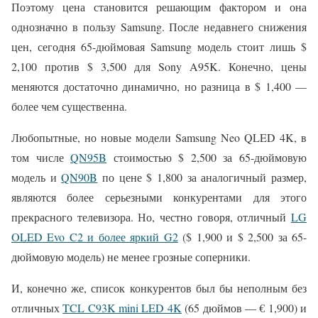
Поэтому цена становится решающим фактором и она
однозначно в пользу Samsung. После недавнего снижения
цен, сегодня 65-дюймовая Samsung модель стоит лишь $
2,100 против $ 3,500 для Sony A95K. Конечно, цены
меняются достаточно динамично, но разница в $ 1,400 —
более чем существенна.
Любопытные, но новые модели Samsung Neo QLED 4K, в
том числе
QN95B
стоимостью $ 2,500 за 65-дюймовую
модель и
QN90B
по цене $ 1,800 за аналогичный размер,
являются более серьезными конкурентами для этого
прекрасного телевизора. Но, честно говоря, отличный
LG
OLED Evo C2 и более яркий G2
($ 1,900 и $ 2,500 за 65-
дюймовую модель) не менее грозные соперники.
И, конечно же, список конкурентов был бы неполным без
отличных
TCL C93K mini LED 4K
(65 дюймов — € 1,900) и