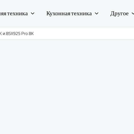
яя техника
Кухонная техника
Другое
 и 85X925 Pro 8K