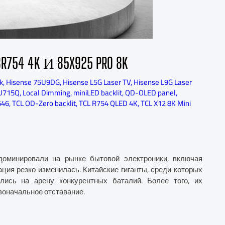
 4K И 85X925 PRO 8K
k
,
Hisense 75U9DG
,
Hisense L5G Laser TV
,
Hisense L9G Laser
U715Q
,
Local Dimming
,
miniLED backlit
,
QD-OLED panel
,
646
,
TCL OD-Zero backlit
,
TCL R754 QLED 4K
,
TCL X12 8K Mini
 доминировали на рынке бытовой электроники, включая
ция резко изменилась. Китайские гиганты, среди которых
вались на арену конкурентных баталий. Более того, их
воначальное отставание.