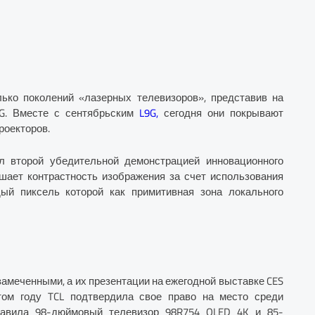
лько поколений «лазерных телевизоров», представив на
5G. Вместе с сентябрьским
L9G,
сегодня они покрывают
роекторов.
ал второй убедительной демонстрацией инновационного
ышает контрастность изображения за счет использования
ый пиксель которой как примитивная зона локального
езамеченными, а их презентации на ежегодной выставке CES
том году TCL подтвердила свое право на место среди
тавила 98-дюймовый телевизор 98R754 QLED 4K и 85-