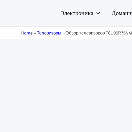
Перейти
Навигация
к
по
Электроника
Домашн
содержимому
записям
Home
»
Телевизоры
»
Обзор телевизоров TCL 98R754 4K