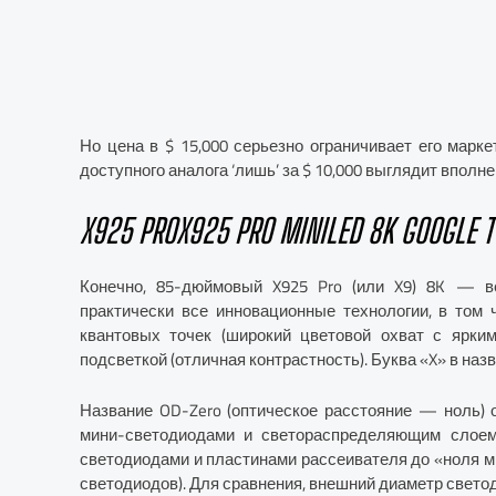
Но цена в $ 15,000 серьезно ограничивает его марк
доступного аналога ‘лишь’ за $ 10,000 выглядит вполн
X925 PROX925 PRO MINILED 8K GOOGLE T
Конечно, 85-дюймовый X925 Pro (или X9) 8K — в
практически все инновационные технологии, в том 
квантовых точек (широкий цветовой охват с ярки
подсветкой (отличная контрастность). Буква «X» в назва
Название OD-Zero (оптическое расстояние — ноль) 
мини-светодиодами и светораспределяющим слоем
светодиодами и пластинами рассеивателя до «ноля 
светодиодов). Для сравнения, внешний диаметр свето