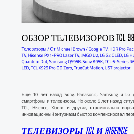
ОБЗОР ТЕЛЕВИЗОРОВ TCL 98R754
Телевизоры
/ От
Michael Brown
/
Google TV
,
HDR Pro Pac
TV
,
Hisense PX1-PRO Laser TV
,
JMGO U2
,
LG G2 OLED
,
LG H
Quantum Dot
,
Samsung QS95B
,
Sony A95K
,
TCL 6-Series R
LED
,
TCL X925 Pro OD Zero
,
TrueCut Motion
,
UST projector
Еще 10 лет назад Sony, Panasonic, Samsung и LG
смартфоны и телевизоры. Но около 5 лет назад ситуа
TCL, Hisence, Xiaomi и другие, стремительно вор
инновационный энтузиазм быстро компенсировал пер
ТЕЛЕВИЗОРЫ TCL И HISENCE