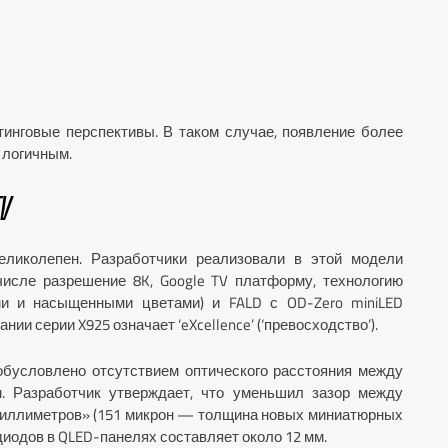
етинговые перспективы. В таком случае, появление более
е логичным.
V
еликолепен. Разработчики реализовали в этой модели
числе разрешение 8K, Google TV платформу, технологию
ми и насыщенными цветами) и FALD с OD-Zero miniLED
нии серии X925 означает ‘eXcellence’ (‘превосходство’).
обусловлено отсутствием оптического расстояния между
. Разработчик утверждает, что уменьшил зазор между
миллиметров» (151 микрон — толщина новых миниатюрных
диодов в QLED-панелях составляет около 12 мм.