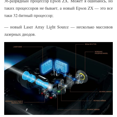
36-разрядный процессор Epson ZX. Может я ошибаюсь, но
таких процессоров не бывает, а новый Epson ZX — это все
таки 32-битный процессор;
— новый Laser Array Light Source — несколько массивов
лазерных диодов.